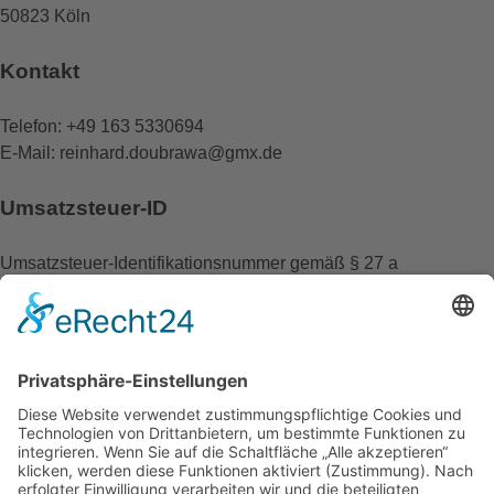
50823 Köln
Kontakt
Telefon: +49 163 5330694
E-Mail: reinhard.doubrawa@gmx.de
Umsatzsteuer-ID
Umsatzsteuer-Identifikationsnummer gemäß § 27 a
Umsatzsteuergesetz:
DE 187073231
EU-Streitschlichtung
Die Europäische Kommission stellt eine Plattform zur Online-
Streitbeilegung (OS) bereit:
https://ec.europa.eu/consumers/odr/
.