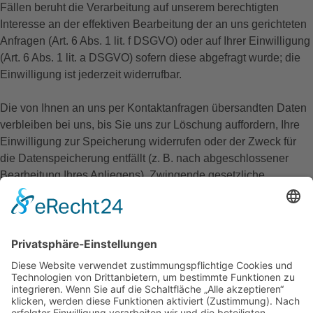
Fällen beruht die Verarbeitung auf unserem berechtigten
Interesse an der effektiven Bearbeitung der an uns gerichteten
Anfragen (Art. 6 Abs. 1 lit. f DSGVO) oder auf Ihrer Einwilligung
(Art. 6 Abs. 1 lit. a DSGVO) sofern diese abgefragt wurde; die
Einwilligung ist jederzeit widerrufbar.
Die von Ihnen an uns per Kontaktanfragen übersandten Daten
verbleiben bei uns, bis Sie uns zur Löschung auffordern, Ihre
Einwilligung zur Speicherung widerrufen oder der Zweck für
die Datenspeicherung entfällt (z. B. nach abgeschlossener
Bearbeitung Ihres Anliegens). Zwingende gesetzliche
Bestimmungen – insbesondere gesetzliche
Aufbewahrungsfristen – bleiben unberührt.
5. Plugins und Tools
Google Fonts (lokales Hosting)
Diese Seite nutzt zur einheitlichen Darstellung von Schriftarten